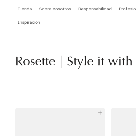
Saltar
Tienda
Sobre nosotros
Responsabilidad
Profesio
al
contenido
Inspiración
Tienda
Inspiración
Sobre nosotros
Responsabilidad
Rosette | Style it with