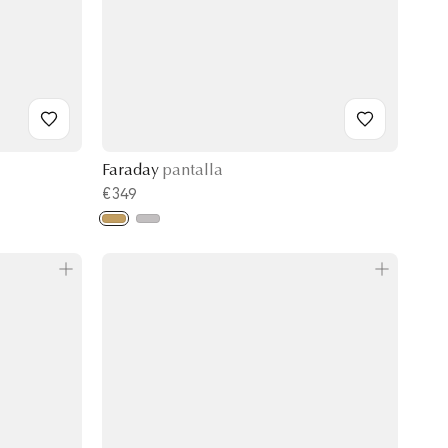
Faraday
pantalla
€349