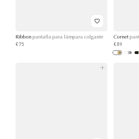
Ribbon
pantalla para lámpara colgante
Cornet
pant
€75
€89