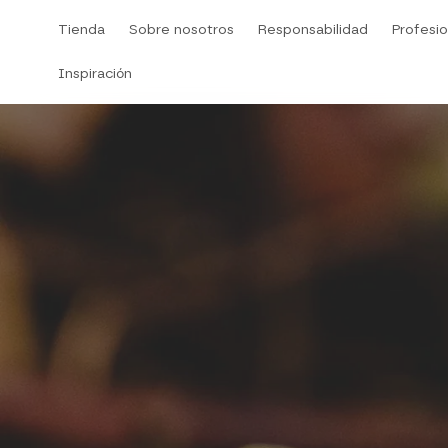
Saltar
Tienda
Sobre nosotros
Responsabilidad
Profesio
al
contenido
Inspiración
Tienda
Inspiración
Sobre nosotros
Responsabilidad