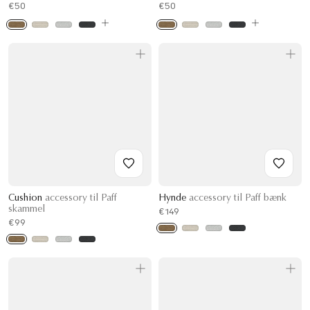
€50
€50
Cushion
accessory til Paff
Hynde
accessory til Paff bænk
skammel
€149
€99