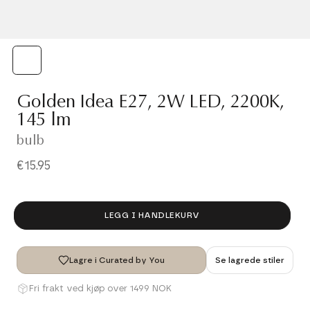
Golden Idea E27, 2W LED, 2200K,
145 lm
bulb
€15.95
LEGG I HANDLEKURV
Lagre i Curated by You
Se lagrede stiler
Fri frakt ved kjøp over 1499 NOK