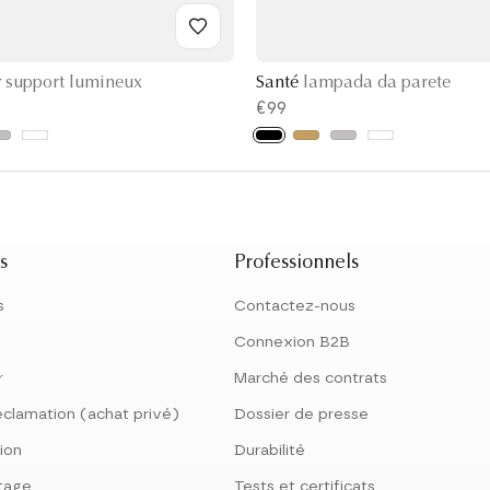
r
support lumineux
Santé
lampada da parete
€99
s
Professionnels
s
Contactez-nous
Connexion B2B
r
Marché des contrats
éclamation (achat privé)
Dossier de presse
tion
Durabilité
tage
Tests et certificats