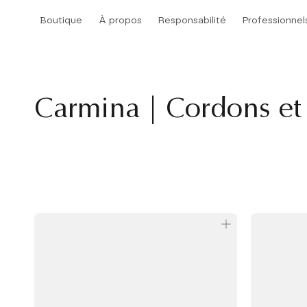
Aller
Boutique
À propos
Responsabilité
Professionnel
au
Boutique
À propos
Responsabilité
contenu
Carmina | Cordons et