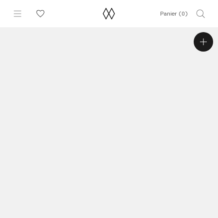
Aller
Panier (
0
)
au
contenu