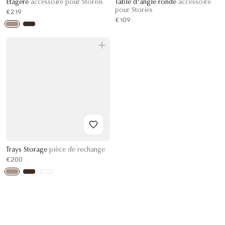
Etagère
accessoire pour Storeis
Table d'angle ronde
accessoire
pour Stories
€219
€109
Trays Storage
pièce de rechange
€200